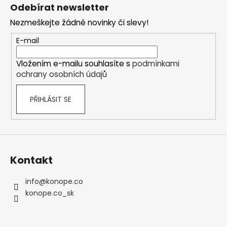
á
c
Odebírat newsletter
n
p
í
í
Nezmeškejte žádné novinky či slevy!
p
a
r
t
E-mail
v
í
k
Vložením e-mailu souhlasíte s
podmínkami
y
ochrany osobních údajů
v
ý
PŘIHLÁSIT SE
p
i
s
u
Kontakt
info
@
konope.co
konope.co_sk