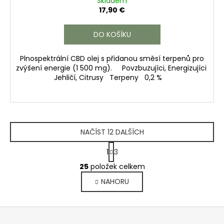
Skladem
17,90 €
DO KOŠÍKU
Plnospektrální CBD olej s přidanou směsí terpenů pro
zvýšení energie (1 500 mg). Povzbuzujíci, Energizujíci
Jehličí, Citrusy Terpeny 0,2 %
NAČÍST 12 DALŠÍCH
S
1
3
t
O
r
25
položek celkem
v
á
NAHORU
l
n
k
á
o
d
Z
v
a
á