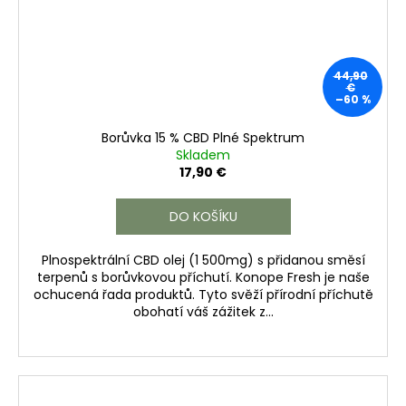
44,90
€
–60 %
Borůvka 15 % CBD Plné Spektrum
Skladem
17,90 €
DO KOŠÍKU
Plnospektrální CBD olej (1 500mg) s přidanou směsí
terpenů s borůvkovou příchutí. Konope Fresh je naše
ochucená řada produktů. Tyto svěží přírodní příchutě
obohatí váš zážitek z...