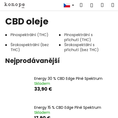
K
Přejít
Hledat
Náku
M
Přihlášen
na
o
obsah
Zpět
Zpět
košík
š
CBD oleje
í
C
k
o
Plnospektrální (THC)
Plnospektrální s
příchutí (THC)
p
Širokospektrální (bez
Širokospektální s
o
THC)
příchutí (bez THC)
t
Nejprodávanější
ř
e
b
Energy 30 % CBD Edge Plné Spektrum
u
Skladem
33,90 €
j
e
t
Energy 15 % CBD Edge Plné Spektrum
e
Skladem
n
17,90 €