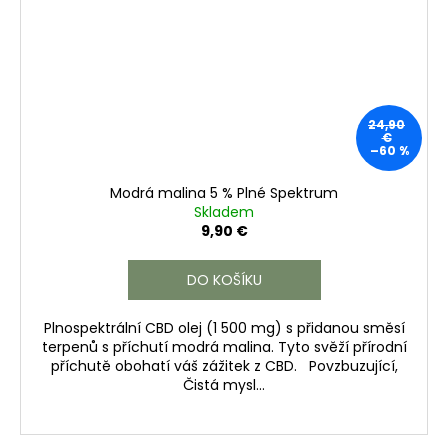
24,90
€
–60 %
Modrá malina 5 % Plné Spektrum
Skladem
9,90 €
DO KOŠÍKU
Plnospektrální CBD olej (1 500 mg) s přidanou směsí
terpenů s příchutí modrá malina. Tyto svěží přírodní
příchutě obohatí váš zážitek z CBD. Povzbuzující,
Čistá mysl...