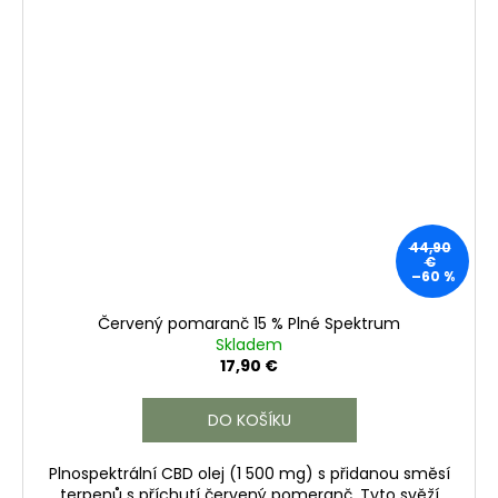
44,90
€
–60 %
Červený pomaranč 15 % Plné Spektrum
Skladem
17,90 €
DO KOŠÍKU
Plnospektrální CBD olej (1 500 mg) s přidanou směsí
terpenů s příchutí červený pomeranč. Tyto svěží