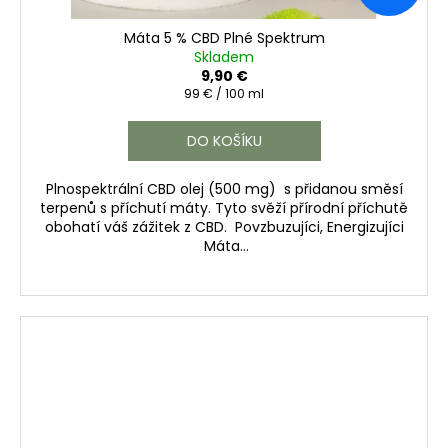
Máta 5 % CBD Plné Spektrum
Skladem
9,90 €
Měrná
99 € / 100 ml
cena:
DO KOŠÍKU
Plnospektrální CBD olej (500 mg) s přidanou směsí
terpenů s příchutí máty. Tyto svěží přírodní příchutě
obohatí váš zážitek z CBD. Povzbuzujíci, Energizujíci
Máta...