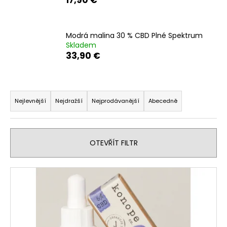
a
j
Modrá malina 30 % CBD Plné Spektrum
í
Skladem
t
33,90 €
?
Ř
a
Nejlevnější
Nejdražší
Nejprodávanější
Abecedně
z
HLEDAT
e
n
OTEVŘÍT FILTR
í
D
p
V
o
r
p
ý
o
o
p
r
d
i
u
u
s