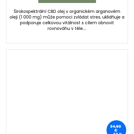
Širokospektrální CBD olej v organickém arganovém
oleji (1 000 mg) může pomoci zvládat stres, uklidňuje a
podporuje celkovou vitálnost s cílem obnovit
rovnováhu v těle....
34,90
€