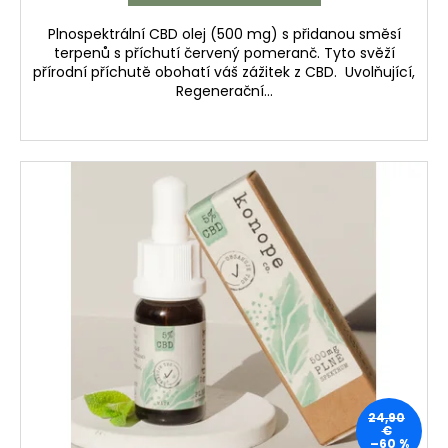
Plnospektrální CBD olej (500 mg) s přidanou směsí
terpenů s příchutí červený pomeranč. Tyto svěží
přírodní příchutě obohatí váš zážitek z CBD. Uvolňující,
Regenerační...
24,90
€
–60 %