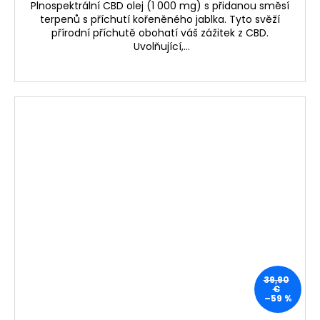
Plnospektrální CBD olej (1 000 mg) s přidanou směsí
terpenů s příchutí kořeněného jablka. Tyto svěží
přírodní příchutě obohatí váš zážitek z CBD.
Uvolňující,...
39,90
€
–59 %