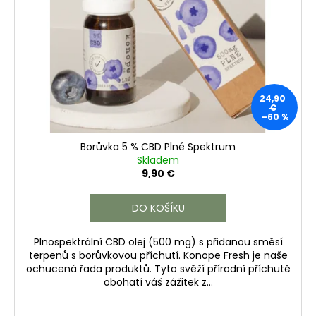
č
k
p
u
t
j
r
ů
e
o
m
d
e
u
24,90
k
€
–60 %
t
ů
Borůvka 5 % CBD Plné Spektrum
Skladem
9,90 €
DO KOŠÍKU
Plnospektrální CBD olej (500 mg) s přidanou směsí
terpenů s borůvkovou příchutí. Konope Fresh je naše
ochucená řada produktů. Tyto svěží přírodní příchutě
obohatí váš zážitek z...