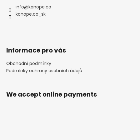
c
info
@
konope.co
o
konope.co_sk
m
m
e
n
d
Informace pro vás
Obchodní podmínky
Podmínky ochrany osobních údajů
We accept online payments