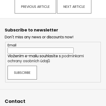
i
PREVIOUS ARTICLE
NEXT ARTICLE
n
g
F
f
o
o
Subscribe to newsletter
o
r
Don't miss any news or discounts now!
t
?
e
Email
r
Vložením e-mailu souhlasíte s
podmínkami
ochrany osobních údajů
SEARCH
SUBSCRIBE
W
e
r
Contact
e