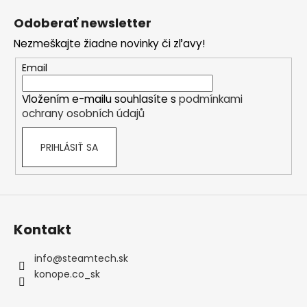
á
á
Odoberať newsletter
d
p
a
Nezmeškajte žiadne novinky či zľavy!
ä
c
t
Email
i
i
e
Vložením e-mailu souhlasíte s
podmínkami
e
p
ochrany osobních údajů
r
v
PRIHLÁSIŤ SA
k
y
v
ý
p
i
Kontakt
s
u
info
@
steamtech.sk
konope.co_sk