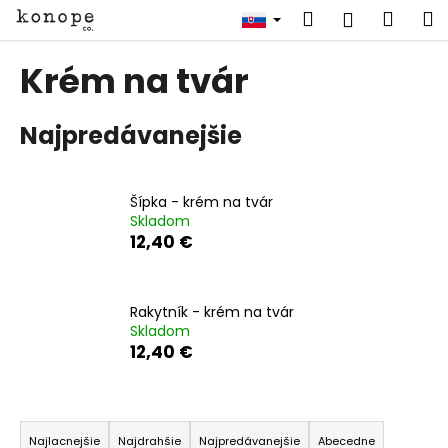
K
Prejsť
Hľadať
Náku
M
Prihlásen
na
o
obsah
Späť
Späť
košík
š
Krém na tvár
í
Č
k
Najpredávanejšie
o
p
o
Šípka - krém na tvár
t
Skladom
r
12,40 €
e
b
u
Rakytník - krém na tvár
Skladom
j
12,40 €
e
t
R
e
a
n
Najlacnejšie
Najdrahšie
Najpredávanejšie
Abecedne