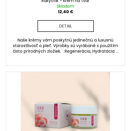
č
Rakytník - krém na tvár
v
Skladom
a
12,40 €
m
e
DETAIL
Naše krémy vám poskytnú jedinečnú a luxusnú
starostlivosť o pleť. Výrobky sú vyrábané s použitím
čisto prírodných zložiek. Regenerácia, Hydratácia ...