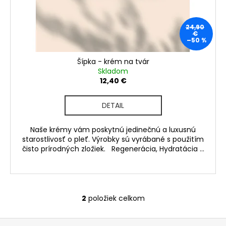
24,90
€
–50 %
Šípka - krém na tvár
Skladom
12,40 €
DETAIL
Naše krémy vám poskytnú jedinečnú a luxusnú
starostlivosť o pleť. Výrobky sú vyrábané s použitím
čisto prírodných zložiek. Regenerácia, Hydratácia ...
2
položiek celkom
O
v
Z
l