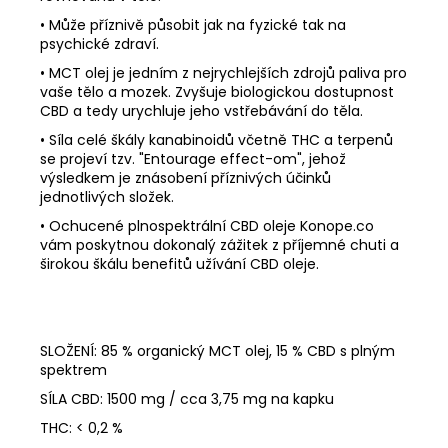
• Může příznivě působit jak na fyzické tak na
psychické zdraví.
• MCT olej je jedním z nejrychlejších zdrojů paliva pro
vaše tělo a mozek. Zvyšuje biologickou dostupnost
CBD a tedy urychluje jeho vstřebávání do těla.
• Síla celé škály kanabinoidů včetně THC a terpenů
se projeví tzv. "Entourage effect-om", jehož
výsledkem je znásobení příznivých účinků
jednotlivých složek.
• Ochucené plnospektrální CBD oleje Konope.co
vám poskytnou dokonalý zážitek z příjemné chuti a
širokou škálu benefitů užívání CBD oleje.
SLOŽENÍ: 85 % organický MCT olej, 15 % CBD s plným
spektrem
SÍLA CBD: 1500 mg / cca 3,75 mg na kapku
THC: < 0,2 %