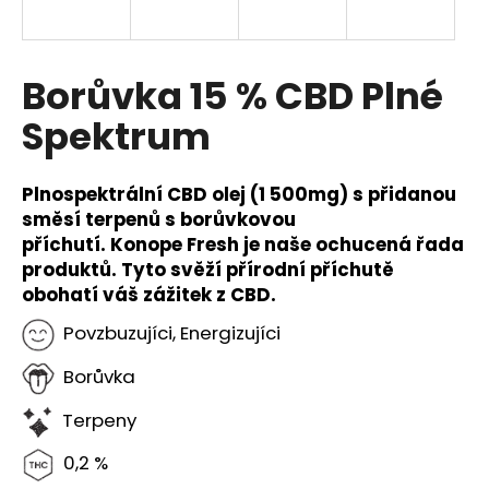
a
j
í
Borůvka 15 % CBD Plné
t
Spektrum
?
Plnospektrální CBD olej (1 500mg) s přidanou
směsí terpenů s borůvkovou
příchutí. Konope Fresh je naše ochucená řada
HLEDAT
produktů. Tyto svěží přírodní příchutě
obohatí váš zážitek z CBD.
Povzbuzujíci, Energizujíci
D
o
Borůvka
p
o
Terpeny
r
0,2 %
u