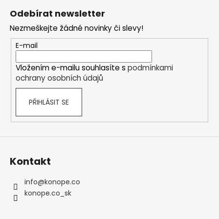
á
Odebírat newsletter
p
Nezmeškejte žádné novinky či slevy!
a
t
E-mail
í
Vložením e-mailu souhlasíte s
podmínkami
ochrany osobních údajů
PŘIHLÁSIT SE
Kontakt
info
@
konope.co
konope.co_sk