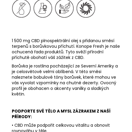
1 500 mg CBD plnospektrální olej s přidanou směsí
terpenů s borůvkovou příchutí. Konope Fresh je naše
ochucená řada produktů. Tyto svěží přírodní
příchutě obohatí váš zážitek z CBD.
Borůvka je rostlina pocházející ze Severní Ameriky a
je celosvětově velmi oblíbená. V této směsi
naleznete bobulové tóny borůvek, které mohou ve
vás vyvolat vzpomínky na chutné dezerty. Ovocný
profil je obohacen o akcenty vanilky a sladkých
květin.
PODPORTE SVÉ TĚLO A MYSL ZÁZRAKEM Z NAŠÍ
PŘÍRODY:
• CBD může podpořit celkovou vitalitu a obnovit
rovnováhu v těle.