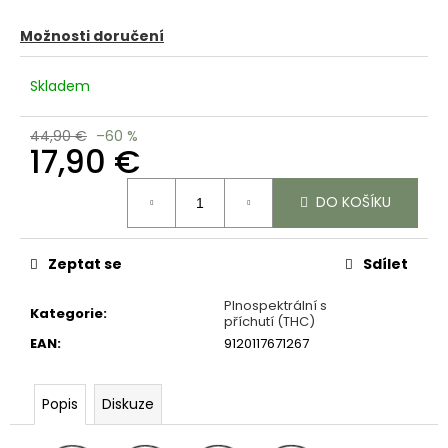
č
u
Možnosti doručení
j
e
Skladem
m
e
44,90 €
–60 %
17,90 €
Měrná
DO KOŠÍKU
cena:
Zeptat se
Sdílet
Plnospektrální s
Kategorie
:
příchutí (THC)
EAN
:
9120117671267
Popis
Diskuze