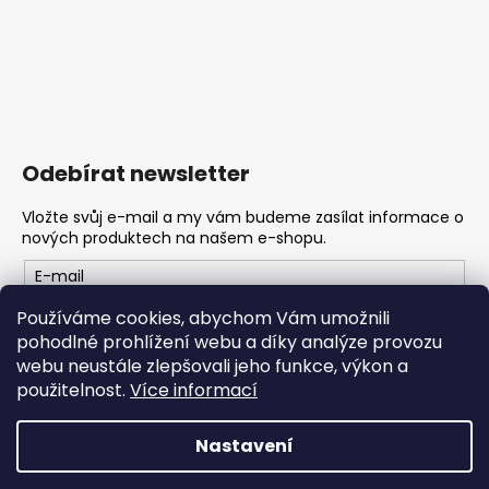
Odebírat newsletter
Vložte svůj e-mail a my vám budeme zasílat informace o
nových produktech na našem e-shopu.
E-mail
Používáme cookies, abychom Vám umožnili
Vložením e-mailu souhlasíte s
podmínkami ochrany
pohodlné prohlížení webu a díky analýze provozu
osobních údajů
webu neustále zlepšovali jeho funkce, výkon a
použitelnost.
Více informací
PŘIHLÁSIT SE
Nastavení
Vytvořil Shoptet