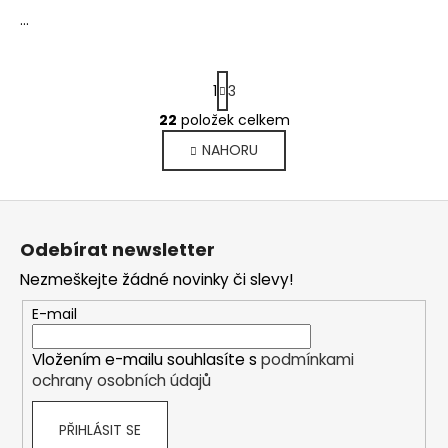
...
S
1
3
t
r
22
položek celkem
O
á
v
NAHORU
n
l
k
o
á
Z
v
d
á
á
a
Odebírat newsletter
n
p
c
í
Nezmeškejte žádné novinky či slevy!
í
a
p
t
E-mail
r
í
v
Vložením e-mailu souhlasíte s
podmínkami
k
ochrany osobních údajů
y
v
PŘIHLÁSIT SE
ý