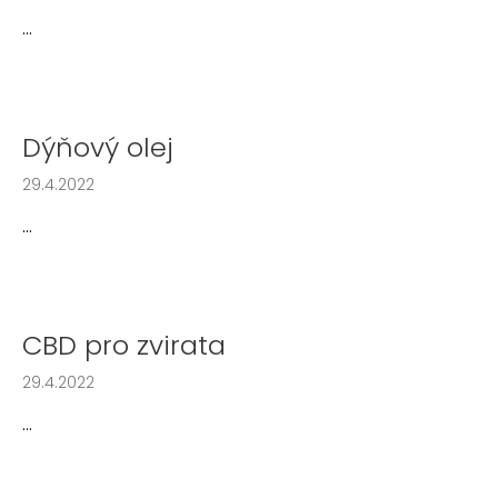
č
u
...
j
e
m
e
Dýňový olej
29.4.2022
...
CBD pro zvirata
29.4.2022
...