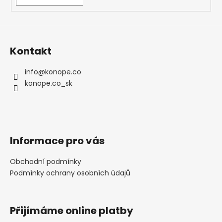
p
i
s
u
Kontakt
info
@
konope.co
konope.co_sk
Informace pro vás
Obchodní podmínky
Podmínky ochrany osobních údajů
Přijímáme online platby