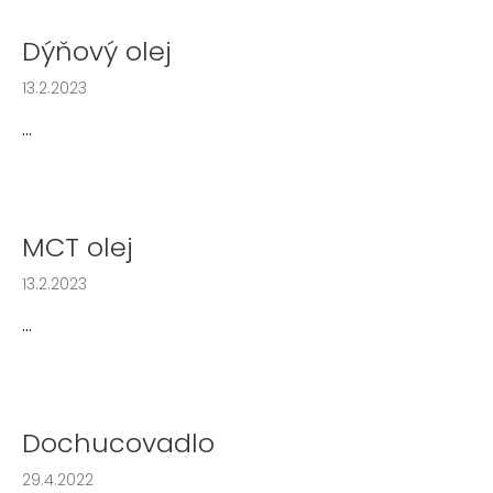
a
Dýňový olej
j
í
13.2.2023
t
...
?
MCT olej
HLEDAT
13.2.2023
...
D
o
p
o
Dochucovadlo
r
u
29.4.2022