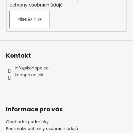
č
ochrany osobních údajů
u
j
e
PŘIHLÁSIT SE
m
e
Kontakt
info
@
konope.co
konope.co_sk
Informace pro vás
Obchodní podmínky
Podmínky ochrany osobních údajů