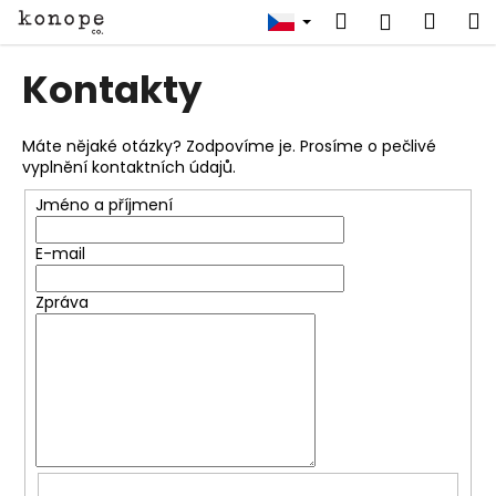
K
Přejít
Hledat
Náku
M
Přihlášen
na
o
obsah
Zpět
Zpět
košík
š
Kontakty
í
C
k
o
Máte nějaké otázky? Zodpovíme je. Prosíme o pečlivé
vyplnění kontaktních údajů.
p
o
Jméno a příjmení
t
E-mail
ř
e
Zpráva
b
u
j
e
t
e
n