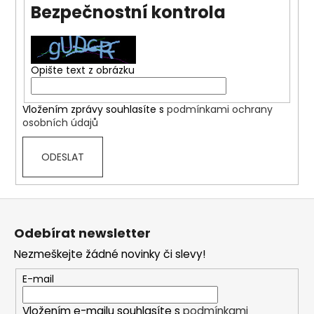
Bezpečnostní kontrola
a
j
í
t
Opište text z obrázku
?
Vložením zprávy souhlasíte s
podmínkami ochrany
osobních údajů
ODESLAT
HLEDAT
Z
á
D
Odebírat newsletter
o
p
p
Nezmeškejte žádné novinky či slevy!
a
o
t
E-mail
r
í
u
Vložením e-mailu souhlasíte s
podmínkami