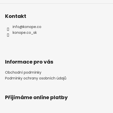
a
j
Kontakt
í
t
info
@
konope.co
?
konope.co_sk
HLEDAT
Informace pro vás
Obchodní podmínky
Podmínky ochrany osobních údajů
D
o
p
o
Přijímáme online platby
r
u