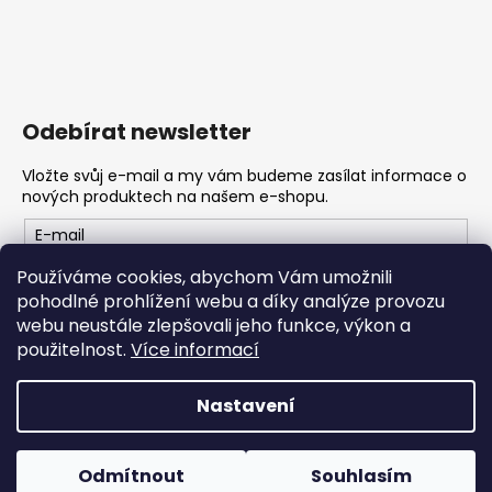
č
u
j
e
m
e
Odebírat newsletter
Vložte svůj e-mail a my vám budeme zasílat informace o
nových produktech na našem e-shopu.
E-mail
Používáme cookies, abychom Vám umožnili
Vložením e-mailu souhlasíte s
podmínkami ochrany
pohodlné prohlížení webu a díky analýze provozu
osobních údajů
webu neustále zlepšovali jeho funkce, výkon a
použitelnost.
Více informací
PŘIHLÁSIT SE
Nastavení
Vytvořil Shoptet
Odmítnout
Souhlasím
Copyright 2026
Konope
. Všechna práva vyhrazena.