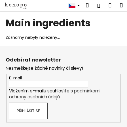
K
Přejít
Hledat
Náku
M
Přihlášen
na
o
obsah
Zpět
Zpět
košík
š
Main ingredients
í
C
k
o
Záznamy nebyly nalezeny...
p
Z
o
á
t
Odebírat newsletter
p
ř
Nezmeškejte žádné novinky či slevy!
a
e
t
E-mail
b
í
u
Vložením e-mailu souhlasíte s
podmínkami
j
ochrany osobních údajů
e
t
PŘIHLÁSIT SE
e
n