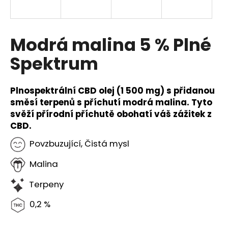
a
j
í
Modrá malina 5 % Plné
t
Spektrum
?
Plnospektrální CBD olej (1 500 mg) s přidanou
směsí terpenů s příchutí modrá malina. Tyto
svěží přírodní příchutě obohatí váš zážitek z
HLEDAT
CBD.
Povzbuzující, Čistá mysl
D
Malina
o
p
Terpeny
o
0,2 %
r
u