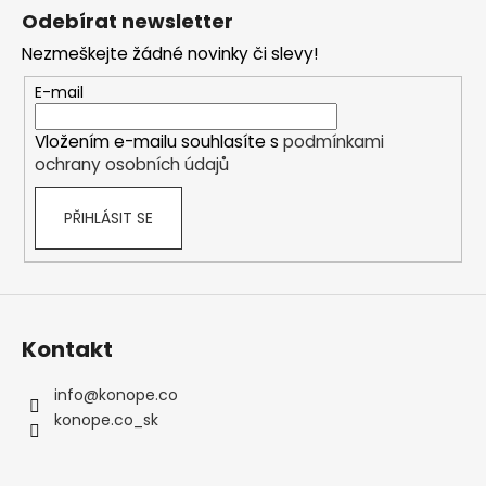
á
Odebírat newsletter
p
Nezmeškejte žádné novinky či slevy!
a
t
E-mail
í
Vložením e-mailu souhlasíte s
podmínkami
ochrany osobních údajů
PŘIHLÁSIT SE
Kontakt
info
@
konope.co
konope.co_sk