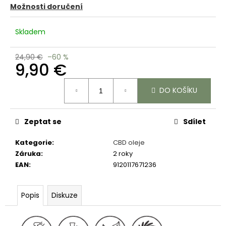
č
Možnosti doručení
u
j
Skladem
e
m
e
24,90 €
–60 %
9,90 €
Měrná
DO KOŠÍKU
cena:
Zeptat se
Sdílet
Kategorie
:
CBD oleje
Záruka
:
2 roky
EAN
:
9120117671236
Popis
Diskuze