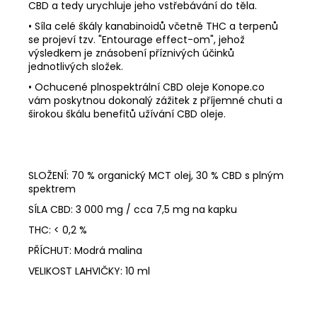
CBD a tedy urychluje jeho vstřebávání do těla.
• Síla celé škály kanabinoidů včetně THC a terpenů
se projeví tzv. "Entourage effect-om", jehož
výsledkem je znásobení příznivých účinků
jednotlivých složek.
• Ochucené plnospektrální CBD oleje Konope.co
vám poskytnou dokonalý zážitek z příjemné chuti a
širokou škálu benefitů užívání CBD oleje.
SLOŽENÍ: 70 % organický MCT olej, 30 % CBD s plným
spektrem
SÍLA CBD: 3 0
00 mg / cca 7,5 mg na kapku
THC: < 0,2 %
PŘÍCHUT: Modrá malina
VELIKOST LAHVIČKY: 10 ml