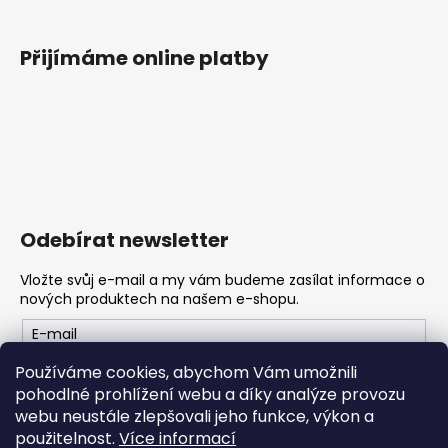
Přijímáme online platby
Odebírat newsletter
Vložte svůj e-mail a my vám budeme zasílat informace o
nových produktech na našem e-shopu.
E-mail
Používáme cookies, abychom Vám umožnili
Vložením e-mailu souhlasíte s
podmínkami ochrany
pohodlné prohlížení webu a díky analýze provozu
osobních údajů
webu neustále zlepšovali jeho funkce, výkon a
použitelnost.
Více informací
PŘIHLÁSIT SE