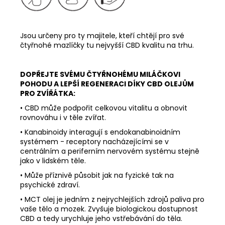
Jsou určeny pro ty majitele, kteří chtějí pro své
čtyřnohé mazlíčky tu nejvyšší CBD kvalitu na trhu.
DOPŘEJTE SVÉMU ČTYŘNOHÉMU MILÁČKOVI
POHODU A LEPŠÍ REGENERACI DÍKY CBD OLEJŮM
PRO ZVÍŘÁTKA:
• CBD může podpořit celkovou vitalitu a obnovit
rovnováhu i v těle zvířat.
• Kanabinoidy interagují s endokanabinoidním
systémem - receptory nacházejícími se v
centrálním a periferním nervovém systému stejně
jako v lidském těle.
• Může příznivě působit jak na fyzické tak na
psychické zdraví.
• MCT olej je jedním z nejrychlejších zdrojů paliva pro
vaše tělo a mozek. Zvyšuje biologickou dostupnost
CBD a tedy urychluje jeho vstřebávání do těla.