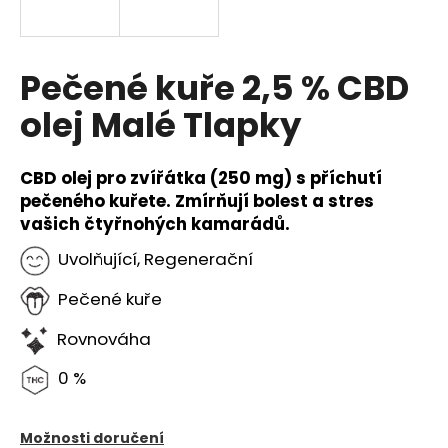
a
j
í
Pečené kuře 2,5 % CBD
t
olej Malé Tlapky
?
CBD olej pro zvířátka (250 mg) s příchutí
pečeného kuřete. Zmírňují bolest a stres
vašich čtyřnohých kamarádů.
HLEDAT
Uvolňující, Regenerační
Pečené kuře
D
Rovnováha
o
p
0 %
o
r
u
Možnosti doručení