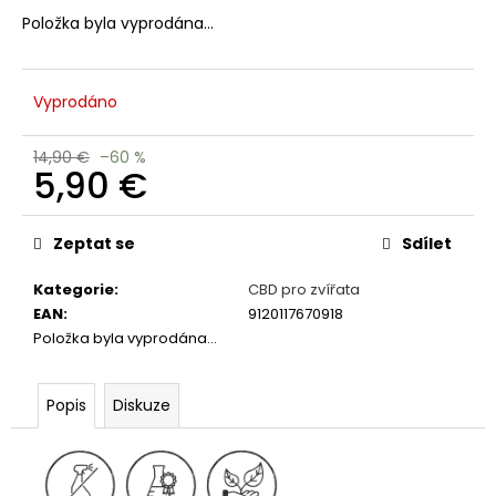
č
Položka byla vyprodána…
u
j
e
m
Vyprodáno
e
14,90 €
–60 %
5,90 €
Měrná
cena:
Zeptat se
Sdílet
Kategorie
:
CBD pro zvířata
EAN
:
9120117670918
Položka byla vyprodána…
Popis
Diskuze