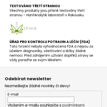
TESTOVÁNO TŘETÍ STRANOU
Všechny produkty jsou přísně testovány třetí
stranou - HanfAnalytik laboratoří v Rakousku.
ÚŘAD PRO KONTROLU POTRAVIN A LÉČIV (FDA)
Tato tvrzení nebyla vyhodnocena FDA a nejsou za
účelem diagnostiky, ošetřování a léčby žádné
nemoci. Před zahájením užívání doplňků stravy se
vždy poraďte se svým lékařem.
Z
á
Odebírat newsletter
p
Nezmeškejte žádné novinky či slevy!
a
t
E-mail
í
Vložením e-mailu souhlasíte s
podmínkami