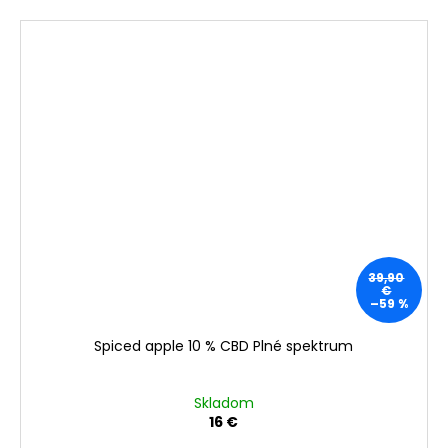
39,90
€
–59 %
Spiced apple 10 % CBD Plné spektrum
Skladom
16 €