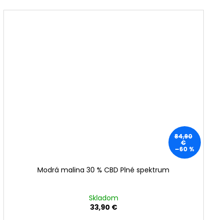
84,90
€
–60 %
Modrá malina 30 % CBD Plné spektrum
Skladom
33,90 €