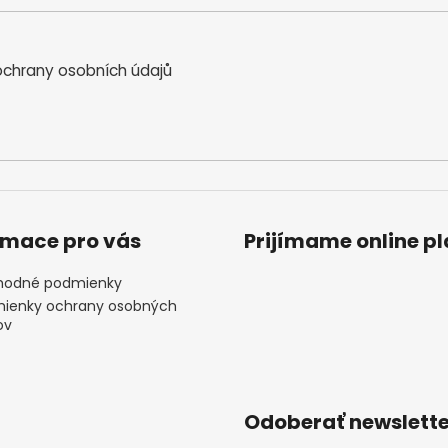
chrany osobních údajů
rmace pro vás
Prijímame online p
odné podmienky
ienky ochrany osobných
ov
Odoberať newslette