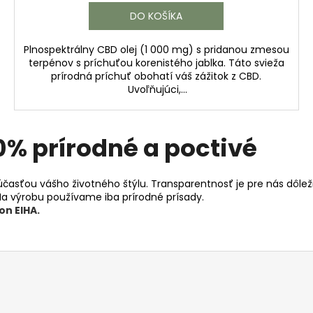
DO KOŠÍKA
Plnospektrálny CBD olej (1 000 mg) s pridanou zmesou
terpénov s príchuťou korenistého jablka. Táto svieža
prírodná príchuť obohatí váš zážitok z CBD.
Uvoľňujúci,...
0% prírodné a poctivé
účasťou vášho životného štýlu. Transparentnosť je pre nás dôleži
a výrobu používame iba prírodné prísady.
on EIHA.