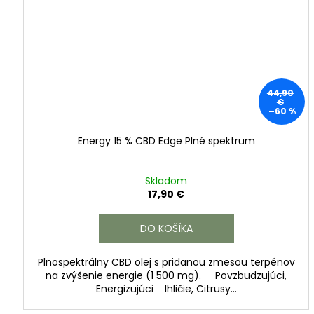
i
v
é
44,90
€
–60 %
Energy 15 % CBD Edge Plné spektrum
Skladom
17,90 €
DO KOŠÍKA
Plnospektrálny CBD olej s pridanou zmesou terpénov
na zvýšenie energie (1 500 mg). Povzbudzujúci,
Energizujúci Ihličie, Citrusy...