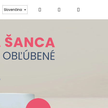
Hľadať
Prihlásenie
Nákupný
Slovenčina
košík