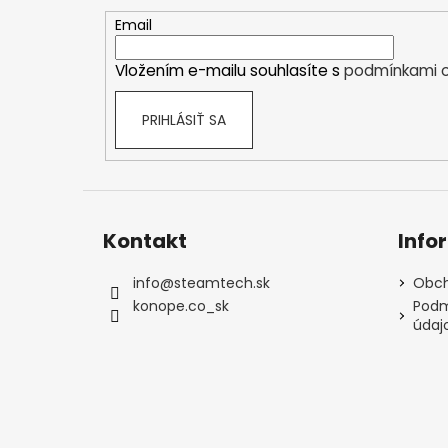
ä
t
Email
i
Vložením e-mailu souhlasíte s
podmínkami o
e
PRIHLÁSIŤ SA
Kontakt
Info
info
@
steamtech.sk
Obch
konope.co_sk
Podm
údaj