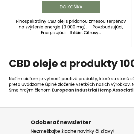
DO KOŠÍKA
Plnospektrálny CBD olej s pridanou zmesou terpénov
na zvýšenie energie (3 000 mg). Povzbudzujúci,
Energizujúci Ihličie, Citrusy...
CBD oleje a produkty 10
Naším cieľom je vytvoriť poctivé produkty, ktoré sa stanú s
preto uvádzame úplné zloženie všetkých našich výrobkov. N
Sme hrdým členom
European Industrial Hemp Associati
Z
á
Odoberať newsletter
p
Nezmeškajte žiadne novinky či zľavy!