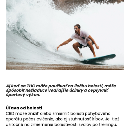
á
j
s
ť
?
HĽADAŤ
Aj keď sa THC môže používať na liečbu bolesti, môže
spôsobiť nežiaduce vedľajšie účinky a ovplyvniť
O
športový výkon.
d
p
Úľava od bolesti
o
CBD môže znížiť alebo zmierniť bolesti pohybového
r
aparátu počas cvičenia, ako aj stuhnutosť kĺbov. Je tiež
ú
užitočné na zmiernenie bolestivosti svalov po tréningu.