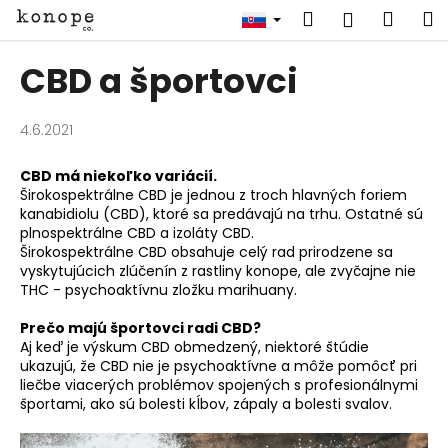
K
Prejsť
Hľadať
Náku
M
Prihlásen
na
o
obsah
Späť
Späť
košík
š
CBD a športovci
í
Č
k
o
4.6.2021
p
CBD má niekoľko variácií.
o
Širokospektrálne CBD je jednou z troch hlavných foriem
t
kanabidiolu (CBD), ktoré sa predávajú na trhu. Ostatné sú
plnospektrálne CBD a izoláty CBD.
r
Širokospektrálne CBD obsahuje celý rad prirodzene sa
e
vyskytujúcich zlúčenín z rastliny konope, ale zvyčajne nie
b
THC - psychoaktívnu zložku marihuany.
u
Prečo majú športovci radi CBD?
j
Aj keď je výskum CBD obmedzený, niektoré štúdie
e
ukazujú, že CBD nie je psychoaktívne a môže pomôcť pri
liečbe viacerých problémov spojených s profesionálnymi
t
športami, ako sú bolesti kĺbov, zápaly a bolesti svalov.
e
n