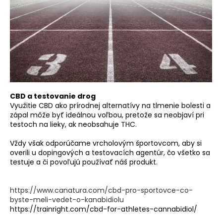
CBD a testovanie drog
Využitie CBD ako prírodnej alternatívy na tlmenie bolesti a
zápal môže byť ideálnou voľbou, pretože sa neobjaví pri
testoch na lieky, ak neobsahuje THC.
Vždy však odporúčame vrcholovým športovcom, aby si
overili u dopingových a testovacích agentúr, čo všetko sa
testuje a či povoľujú používať náš produkt.
https://www.canatura.com/cbd-pro-sportovce-co-
byste-meli-vedet-o-kanabidiolu
https://trainright.com/cbd-for-athletes-cannabidiol/