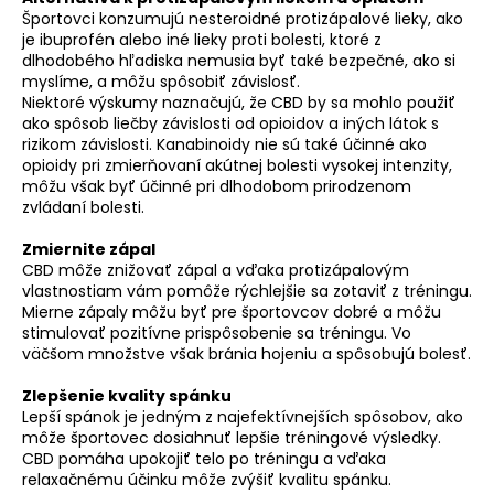
Športovci konzumujú nesteroidné protizápalové lieky, ako
je ibuprofén alebo iné lieky proti bolesti, ktoré z
dlhodobého hľadiska nemusia byť také bezpečné, ako si
myslíme, a môžu spôsobiť závislosť.
Niektoré výskumy naznačujú, že CBD by sa mohlo použiť
ako spôsob liečby závislosti od opioidov a iných látok s
rizikom závislosti. Kanabinoidy nie sú také účinné ako
opioidy pri zmierňovaní akútnej bolesti vysokej intenzity,
môžu však byť účinné pri dlhodobom prirodzenom
zvládaní bolesti.
Zmiernite zápal
CBD môže znižovať zápal a vďaka protizápalovým
vlastnostiam vám pomôže rýchlejšie sa zotaviť z tréningu.
Mierne zápaly môžu byť pre športovcov dobré a môžu
stimulovať pozitívne prispôsobenie sa tréningu. Vo
väčšom množstve však bránia hojeniu a spôsobujú bolesť.
Zlepšenie kvality spánku
Lepší spánok je jedným z najefektívnejších spôsobov, ako
môže športovec dosiahnuť lepšie tréningové výsledky.
CBD pomáha upokojiť telo po tréningu a vďaka
relaxačnému účinku môže zvýšiť kvalitu spánku.