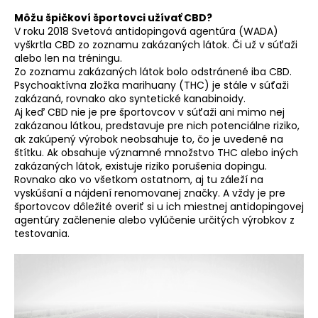
Môžu špičkoví športovci užívať CBD?
V roku 2018 Svetová antidopingová agentúra (WADA)
vyškrtla CBD zo zoznamu zakázaných látok. Či už v súťaži
alebo len na tréningu.
Zo zoznamu zakázaných látok bolo odstránené iba CBD.
Psychoaktívna zložka marihuany (THC) je stále v súťaži
zakázaná, rovnako ako syntetické kanabinoidy.
Aj keď CBD nie je pre športovcov v súťaži ani mimo nej
zakázanou látkou, predstavuje pre nich potenciálne riziko,
ak zakúpený výrobok neobsahuje to, čo je uvedené na
štítku. Ak obsahuje významné množstvo THC alebo iných
zakázaných látok, existuje riziko porušenia dopingu.
Rovnako ako vo všetkom ostatnom, aj tu záleží na
vyskúšaní a nájdení renomovanej značky. A vždy je pre
športovcov dôležité overiť si u ich miestnej antidopingovej
agentúry začlenenie alebo vylúčenie určitých výrobkov z
testovania.