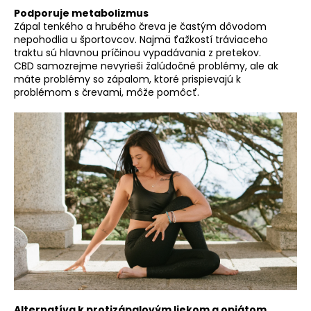
č
Podporuje metabolizmus
a
Zápal tenkého a hrubého čreva je častým dôvodom
m
nepohodlia u športovcov. Najmä ťažkostí tráviaceho
e
traktu sú hlavnou príčinou vypadávania z pretekov.
CBD samozrejme nevyrieši žalúdočné problémy, ale ak
máte problémy so zápalom, ktoré prispievajú k
problémom s črevami, môže pomôcť.
Alternatíva k protizápalovým liekom a opiátom