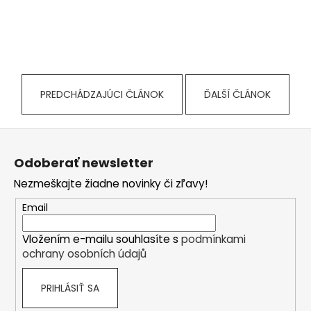
PREDCHÁDZAJÚCI ČLÁNOK
ĎALŠÍ ČLÁNOK
Z
á
Odoberať newsletter
p
Nezmeškajte žiadne novinky či zľavy!
ä
t
Email
i
Vložením e-mailu souhlasíte s
podmínkami
e
ochrany osobních údajů
PRIHLÁSIŤ SA