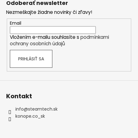
Odoberať newsletter
p
Nezmeškajte žiadne novinky či zľavy!
ä
t
Email
i
Vložením e-mailu souhlasíte s
podmínkami
e
ochrany osobních údajů
PRIHLÁSIŤ SA
Kontakt
info
@
steamtech.sk
konope.co_sk