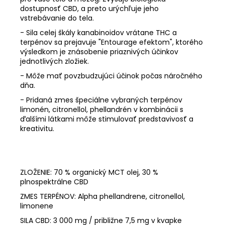
dostupnosť CBD, a preto urýchľuje jeho
vstrebávanie do tela.
- Sila celej škály kanabinoidov vrátane THC a
terpénov sa prejavuje "Entourage efektom", ktorého
výsledkom je znásobenie priaznivých účinkov
jednotlivých zložiek.
- Môže mať povzbudzujúci účinok počas náročného
dňa.
- Pridaná zmes špeciálne vybraných terpénov
limonén, citronellol, phellandrén v kombinácii s
ďalšími látkami môže stimulovať predstavivosť a
kreativitu.
ZLOŽENIE: 70 % organický MCT olej, 30 %
plnospektrálne CBD
ZMES TERPÉNOV: Alpha phellandrene, citronellol,
limonene
SILA CBD: 3 000 mg / približne 7,5 mg v kvapke