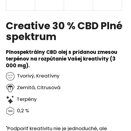
á
j
s
Creative 30 % CBD Plné
ť
spektrum
?
Plnospektrálny CBD olej s pridanou zmesou
terpénov na rozpútanie Vašej kreativity (3
000 mg).
HĽADAŤ
Tvorivý, Kreatívny
Zemitá, Citrusová
O
Terpény
d
p
0,2 %
o
r
ú
"Podporiť kreativitu nie je jednoduché, ale