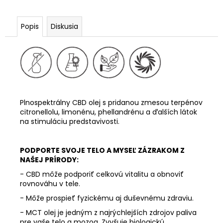
Popis
Diskusia
Plnospektrálny CBD olej s pridanou zmesou terpénov
citronellolu, limonénu, phellandrénu a ďalších látok
na stimuláciu predstavivosti.
PODPORTE SVOJE TELO A MYSEĽ ZÁZRAKOM Z
NAŠEJ PRÍRODY:
- CBD môže podporiť celkovú vitalitu a obnoviť
rovnováhu v tele.
- Môže prospieť fyzickému aj duševnému zdraviu.
- MCT olej je jedným z najrýchlejších zdrojov paliva
pre vaše telo a mozog. Zvyšuje biologickú