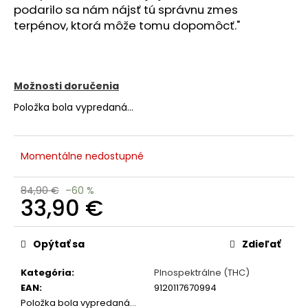
č
podarilo sa nám nájsť tú správnu zmes
a
terpénov, ktorá môže tomu dopomôcť."
m
e
Možnosti doručenia
Položka bola vypredaná…
Momentálne nedostupné
84,90 €
–60 %
33,90 €
Jednotková
cena:
Opýtať sa
Zdieľať
Kategória
:
Plnospektrálne (THC)
EAN
:
9120117670994
Položka bola vypredaná…