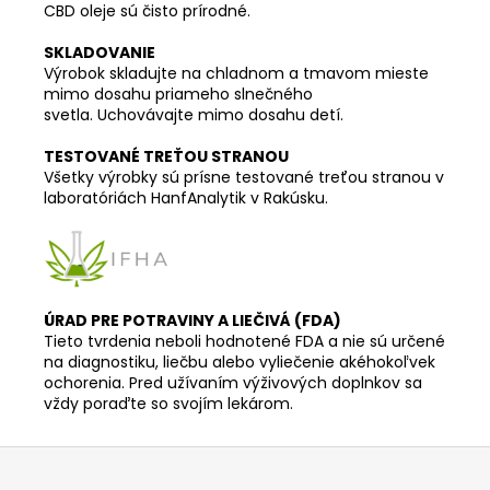
CBD oleje sú čisto prírodné.
SKLADOVANIE
Výrobok skladujte na chladnom a tmavom mieste
mimo dosahu priameho slnečného
svetla. Uchovávajte mimo dosahu detí.
TESTOVANÉ TREŤOU STRANOU
Všetky výrobky sú prísne testované treťou stranou v
laboratóriách HanfAnalytik v Rakúsku.
ÚRAD PRE POTRAVINY A LIEČIVÁ (FDA)
Tieto tvrdenia neboli hodnotené FDA a nie sú určené
na diagnostiku, liečbu alebo vyliečenie akéhokoľvek
ochorenia. Pred užívaním výživových doplnkov sa
vždy poraďte so svojím lekárom.
Z
á