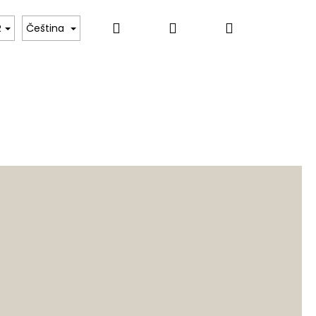
Hledat
Přihlášení
Nákupní
R
Čeština
košík