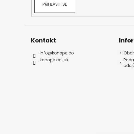
PŘIHLÁSIT SE
Kontakt
Info
info
@
konope.co
Obch
konope.co_sk
Podm
údaj