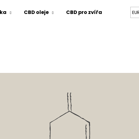
ika
CBD oleje
CBD pro zvířata
Blog
EU
Co potřebujete najít?
HLEDAT
Doporučujeme