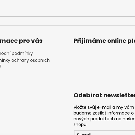
rmace pro vás
Přijímáme online p
odní podmínky
ínky ochrany osobních
ů
Odebírat newslette
Vložte svůj e-mail a my vám
budeme zasílat informace o
nových produktech na naše
shopu.
E-mail