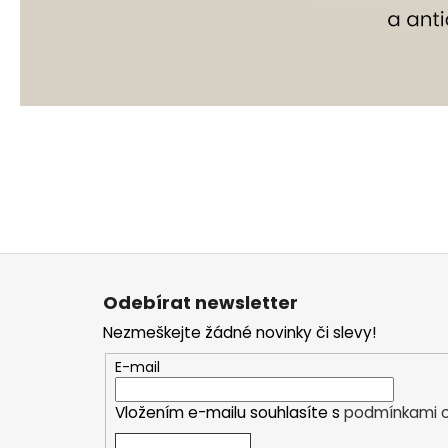
Z
á
Odebírat newsletter
p
Nezmeškejte žádné novinky či slevy!
a
t
E-mail
í
Vložením e-mailu souhlasíte s
podmínkami o