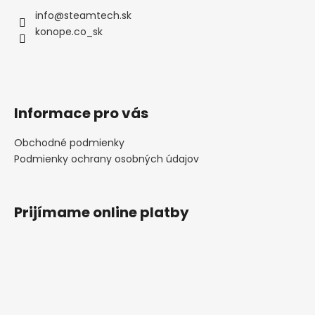
č
a
info
@
steamtech.sk
m
konope.co_sk
e
Informace pro vás
Obchodné podmienky
Podmienky ochrany osobných údajov
Prijímame online platby