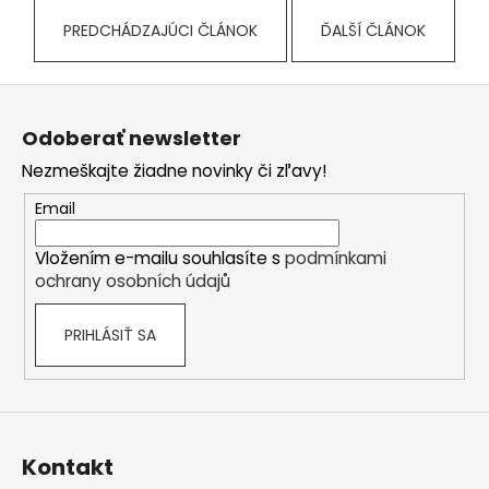
á
PREDCHÁDZAJÚCI ČLÁNOK
ĎALŠÍ ČLÁNOK
j
s
Z
ť
á
?
Odoberať newsletter
p
Nezmeškajte žiadne novinky či zľavy!
ä
t
Email
i
HĽADAŤ
Vložením e-mailu souhlasíte s
podmínkami
e
ochrany osobních údajů
PRIHLÁSIŤ SA
O
d
p
o
r
Kontakt
ú