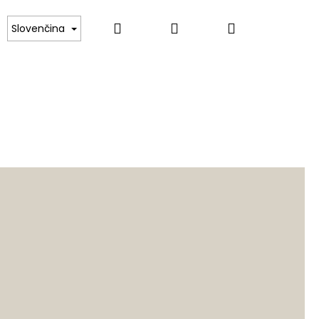
Hľadať
Prihlásenie
Nákupný
Slovenčina
košík