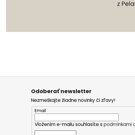
Z
á
Odoberať newsletter
p
Nezmeškajte žiadne novinky či zľavy!
ä
t
Email
i
Vložením e-mailu souhlasíte s
podmínkami o
e