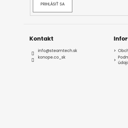
PRIHLÁSIŤ SA
Kontakt
Info
info
@
steamtech.sk
Obch
konope.co_sk
Podm
údaj