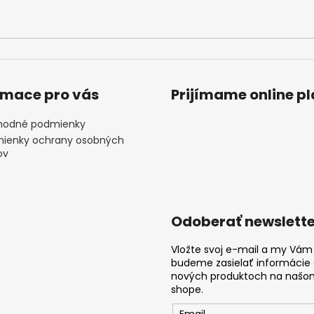
rmace pro vás
Prijímame online p
odné podmienky
ienky ochrany osobných
ov
Odoberať newslette
Vložte svoj e-mail a my Vám
budeme zasielať informácie
nových produktoch na našo
shope.
Email