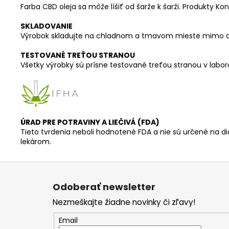
Farba CBD oleja sa môže líšiť od šarže k šarži. Produkty K
SKLADOVANIE
Výrobok skladujte na chladnom a tmavom mieste mimo d
TESTOVANÉ TREŤOU STRANOU
Všetky výrobky sú prísne testované treťou stranou v labor
ÚRAD PRE POTRAVINY A LIEČIVÁ (FDA)
Tieto tvrdenia neboli hodnotené FDA a nie sú určené na d
lekárom.
Z
á
Odoberať newsletter
p
Nezmeškajte žiadne novinky či zľavy!
ä
t
Email