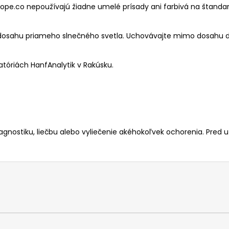
onope.co nepoužívajú žiadne umelé prísady ani farbivá na štandard
osahu priameho slnečného svetla. Uchovávajte mimo dosahu d
atóriách HanfAnalytik v Rakúsku.
iagnostiku, liečbu alebo vyliečenie akéhokoľvek ochorenia. Pred