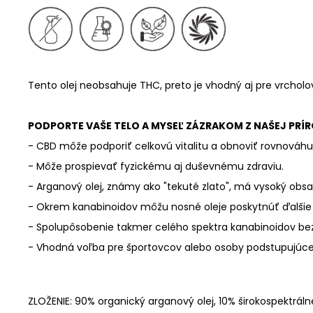
Tento olej neobsahuje THC, preto je vhodný aj pre vrchol
PODPORTE VAŠE TELO A MYSEĽ ZÁZRAKOM Z NAŠEJ PRÍR
- CBD môže podporiť celkovú vitalitu a obnoviť rovnováhu 
- Môže prospievať fyzickému aj duševnému zdraviu.
- Arganový olej, známy ako "tekuté zlato", má vysoký obs
- Okrem kanabinoidov môžu nosné oleje poskytnúť ďalšie
- Spolupôsobenie takmer celého spektra kanabinoidov bez
- Vhodná voľba pre športovcov alebo osoby podstupujúce
ZLOŽENIE: 90% organický arganový olej, 10% širokospektrál