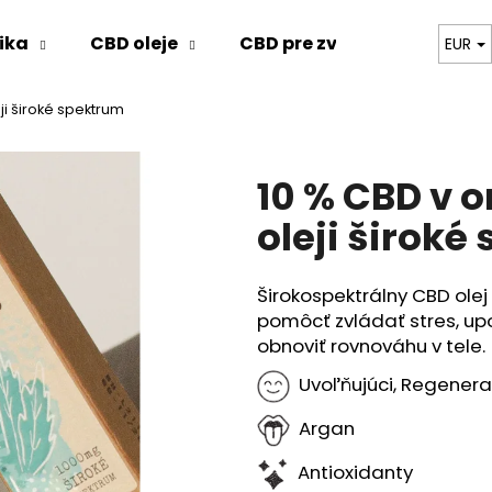
ika
CBD oleje
CBD pre zvieratá
Blog
EUR
i široké spektrum
Čo potrebujete nájsť?
10 % CBD v
HĽADAŤ
oleji široké
Širokospektrálny CBD ole
Odporúčame
pomôcť zvládať stres, upo
obnoviť rovnováhu v tele.
Uvoľňujúci, Regener
Argan
Antioxidanty