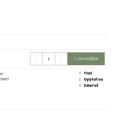
DO KOŠÍKA
Tlač
je
670017
Opýtať sa
Zdieľať