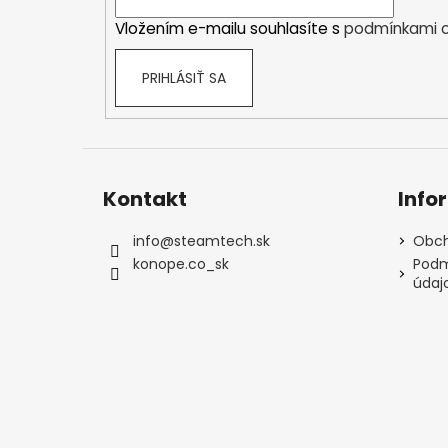
i
Vložením e-mailu souhlasíte s
podmínkami o
e
PRIHLÁSIŤ SA
Kontakt
Info
info
@
steamtech.sk
Obch
konope.co_sk
Podm
údaj