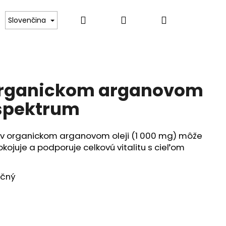
Hľadať
Prihlásenie
Nákupný
Slovenčina
košík
 organickom arganovom
 spektrum
j v organickom arganovom oleji (1 000 mg) môže
kojuje a podporuje celkovú vitalitu s cieľom
ačný