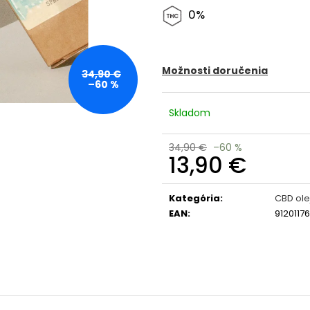
0%
Možnosti doručenia
34,90 €
–60 %
Skladom
34,90 €
–60 %
13,90 €
Jednotková
cena:
Kategória
:
CBD ole
EAN
:
9120117