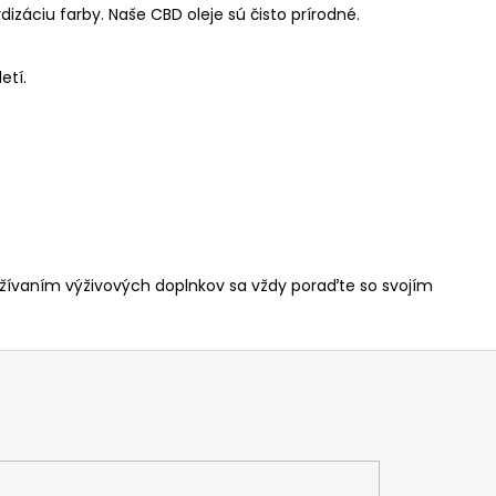
izáciu farby. Naše CBD oleje sú čisto prírodné.
etí.
 užívaním výživových doplnkov sa vždy poraďte so svojím