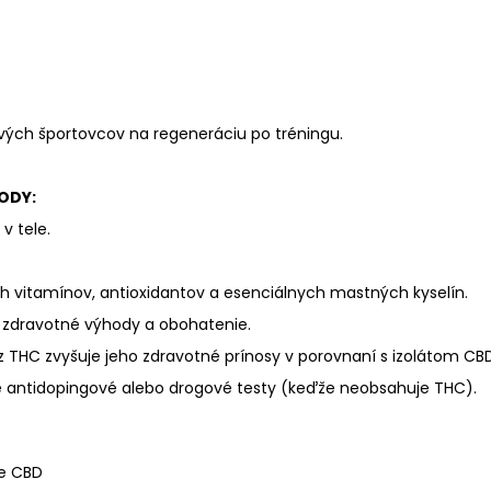
ových športovcov na regeneráciu po tréningu.
ODY:
v tele.
ah vitamínov, antioxidantov a esenciálnych mastných kyselín.
 zdravotné výhody a obohatenie.
 THC zvyšuje jeho zdravotné prínosy v porovnaní s izolátom CBD
 antidopingové alebo drogové testy (keďže neobsahuje THC).
ne CBD